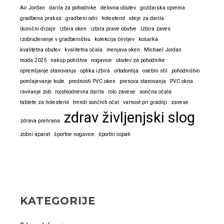
Air Jordan
darila za pohodnike
delovna obutev
gozdarska oprema
zelo
gradbena praksa
gradbeni odri
holesterol
ideje za darila
všeč
ikonični dizajn
izbira oken
izbira prave obutve
izbira zaves
izobraževanje v gradbeništvu
kolekcija čevljev
košarka
kvalitetna obutev
kvalitetna očala
menjava oken
Michael Jordan
moda 2025
nakup pohištva
nogavice
obutev za pohodnike
opremljanje stanovanja
optika izbira
ortodontija
osebni stil
pohodništvo
pomlajevanje kože
prednosti PVC oken
prenova stanovanja
PVC okna
ravnanje zob
rojstnodnevna darila
rolo zavese
sončna očala
tablete za holesterol
trendi sončnih očal
varnost pri gradnji
zavese
zdrav življenjski slog
zdrava prehrana
zobni aparat
športne nogavice
športni copati
KATEGORIJE