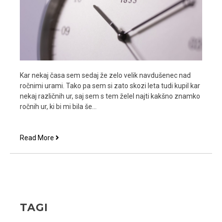
Kar nekaj časa sem sedaj že zelo velik navdušenec nad
ročnimi urami. Tako pa sem si zato skozi leta tudi kupil kar
nekaj različnih ur, saj sem s tem želel najti kakšno znamko
ročnih ur, ki bi mi bila še…
Tissot
Read More
ure
so
mi
bile
že
ob
TAGI
prvem
pogledu