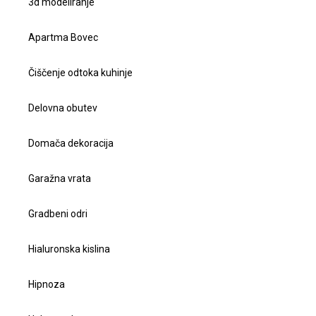
3d modeliranje
Apartma Bovec
Čiščenje odtoka kuhinje
Delovna obutev
Domača dekoracija
Garažna vrata
Gradbeni odri
Hialuronska kislina
Hipnoza