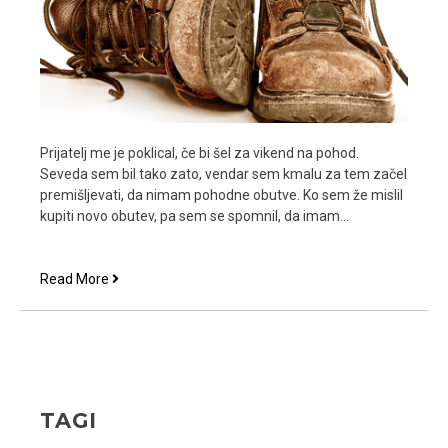
Prijatelj me je poklical, če bi šel za vikend na pohod.
Seveda sem bil tako zato, vendar sem kmalu za tem začel
premišljevati, da nimam pohodne obutve. Ko sem že mislil
kupiti novo obutev, pa sem se spomnil, da imam…
Delovna
Read More
obutev
in
pohod
TAGI