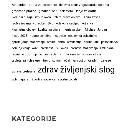
Air Jordan
darila za pohodnike
delovna obutev
gozdarska oprema
gradbena praksa
gradbeni odri
holesterol
ideje za darila
ikonični dizajn
izbira oken
izbira prave obutve
izbira zaves
izobraževanje v gradbeništvu
kolekcija čevljev
košarka
kvalitetna obutev
kvalitetna očala
menjava oken
Michael Jordan
moda 2025
nakup pohištva
nogavice
obutev za pohodnike
opremljanje stanovanja
optika izbira
ortodontija
osebni stil
pohodništvo
pomlajevanje kože
prednosti PVC oken
prenova stanovanja
PVC okna
ravnanje zob
rojstnodnevna darila
rolo zavese
sončna očala
tablete za holesterol
trendi sončnih očal
varnost pri gradnji
zavese
zdrav življenjski slog
zdrava prehrana
zobni aparat
športne nogavice
športni copati
KATEGORIJE