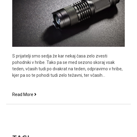
S prijatelji smo sedja že kar nekaj časa zelo zvesti
pohodniki v hribe. Tako pa se med sezono skoraj vsak
teden, včasih tudi po dvakrat na teden, odpravimo v hribe,
kjer pa so te pohodi tudi zelo težavni, ter včasih…
Ročna
Read More
svetilka
je
za
nočne
pohode
zelo