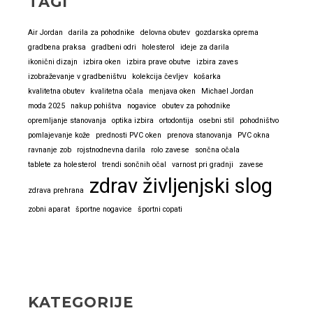
TAGI
pomembna
Air Jordan
darila za pohodnike
delovna obutev
gozdarska oprema
gradbena praksa
gradbeni odri
holesterol
ideje za darila
ikonični dizajn
izbira oken
izbira prave obutve
izbira zaves
izobraževanje v gradbeništvu
kolekcija čevljev
košarka
kvalitetna obutev
kvalitetna očala
menjava oken
Michael Jordan
moda 2025
nakup pohištva
nogavice
obutev za pohodnike
opremljanje stanovanja
optika izbira
ortodontija
osebni stil
pohodništvo
pomlajevanje kože
prednosti PVC oken
prenova stanovanja
PVC okna
ravnanje zob
rojstnodnevna darila
rolo zavese
sončna očala
tablete za holesterol
trendi sončnih očal
varnost pri gradnji
zavese
zdrav življenjski slog
zdrava prehrana
zobni aparat
športne nogavice
športni copati
KATEGORIJE