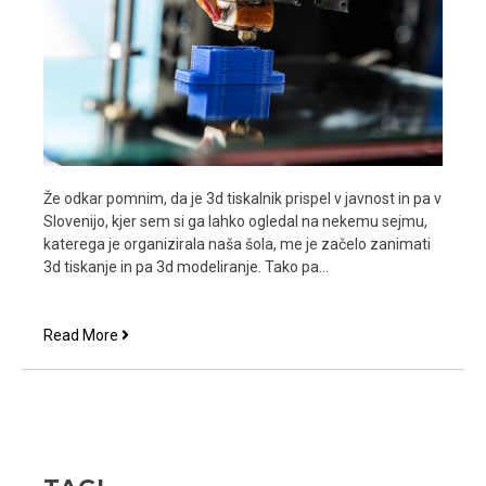
Že odkar pomnim, da je 3d tiskalnik prispel v javnost in pa v
Slovenijo, kjer sem si ga lahko ogledal na nekemu sejmu,
katerega je organizirala naša šola, me je začelo zanimati
3d tiskanje in pa 3d modeliranje. Tako pa…
3d
Read More
modeliranje
me
je
naučilo
ogromno
o