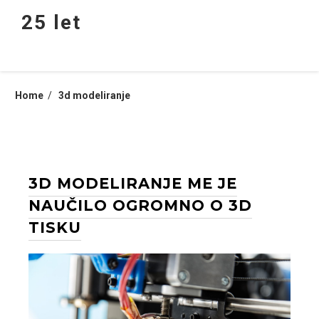
Skip
25 let
to
content
Home
3d modeliranje
3D MODELIRANJE ME JE
NAUČILO OGROMNO O 3D
TISKU