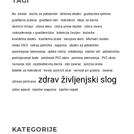
TAGI
3d
tisku
Air Jordan
darila za pohodnike
delovna obutev
gozdarska oprema
gradbena praksa
gradbeni odri
holesterol
ideje za darila
ikonični dizajn
izbira oken
izbira prave obutve
izbira zaves
izobraževanje v gradbeništvu
kolekcija čevljev
košarka
kvalitetna obutev
kvalitetna očala
menjava oken
Michael Jordan
moda 2025
nakup pohištva
nogavice
obutev za pohodnike
opremljanje stanovanja
optika izbira
ortodontija
osebni stil
pohodništvo
pomlajevanje kože
prednosti PVC oken
prenova stanovanja
PVC okna
ravnanje zob
rojstnodnevna darila
rolo zavese
sončna očala
tablete za holesterol
trendi sončnih očal
varnost pri gradnji
zavese
zdrav življenjski slog
zdrava prehrana
zobni aparat
športne nogavice
športni copati
KATEGORIJE