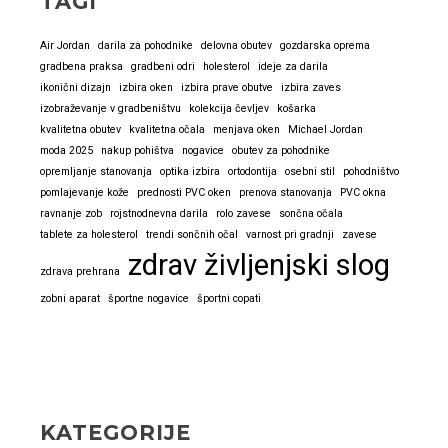
TAGI
zelo
dober
Air Jordan
darila za pohodnike
delovna obutev
gozdarska oprema
produkt
gradbena praksa
gradbeni odri
holesterol
ideje za darila
ikonični dizajn
izbira oken
izbira prave obutve
izbira zaves
izobraževanje v gradbeništvu
kolekcija čevljev
košarka
kvalitetna obutev
kvalitetna očala
menjava oken
Michael Jordan
moda 2025
nakup pohištva
nogavice
obutev za pohodnike
opremljanje stanovanja
optika izbira
ortodontija
osebni stil
pohodništvo
pomlajevanje kože
prednosti PVC oken
prenova stanovanja
PVC okna
ravnanje zob
rojstnodnevna darila
rolo zavese
sončna očala
tablete za holesterol
trendi sončnih očal
varnost pri gradnji
zavese
zdrav življenjski slog
zdrava prehrana
zobni aparat
športne nogavice
športni copati
KATEGORIJE