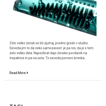
Zelo veliko žensk se liči zjutraj, predno gredo v službo.
Seveda jim to da neko samozavest. je pa res, da je s tem
zelo veliko dela. Največkrat dajo ženske povdarek na
trepalnice in pa na usta. To seveda pomeni šminka…
Serum
Read More
za
trepalnice
je
za
marsikatero
žesnko