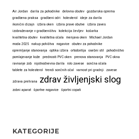
Air Jordan
darila za pohodnike
delovna obutev
gozdarska oprema
gradbena praksa
gradbeni odri
holesterol
ideje za darila
ikonični dizajn
izbira oken
izbira prave obutve
izbira zaves
izobraževanje v gradbeništvu
kolekcija čevljev
košarka
kvalitetna obutev
kvalitetna očala
menjava oken
Michael Jordan
moda 2025
nakup pohištva
nogavice
obutev za pohodnike
opremljanje stanovanja
optika izbira
ortodontija
osebni stil
pohodništvo
pomlajevanje kože
prednosti PVC oken
prenova stanovanja
PVC okna
ravnanje zob
rojstnodnevna darila
rolo zavese
sončna očala
tablete za holesterol
trendi sončnih očal
varnost pri gradnji
zavese
zdrav življenjski slog
zdrava prehrana
zobni aparat
športne nogavice
športni copati
KATEGORIJE