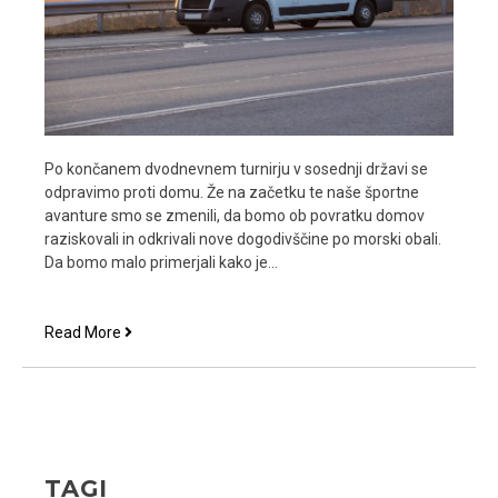
Po končanem dvodnevnem turnirju v sosednji državi se
odpravimo proti domu. Že na začetku te naše športne
avanture smo se zmenili, da bomo ob povratku domov
raziskovali in odkrivali nove dogodivščine po morski obali.
Da bomo malo primerjali kako je…
S
Read More
kombijem
na
športni
dogodek
TAGI