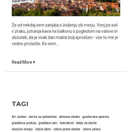
Že od nekdaj sem sanjala o življenju ob morju. Vonj po soli
v zraku, jutranja kava na balkonu s pogledom na valove in
občutek, da je vsak dan malce bolj sproščen - vse to me je
vedno privlačilo. Ko sem…
Nepremičnine
Read More
Obala:
Življenje
ob
morju
je
drugačno.
TAGI
Air Jordan
darila za pohodnike
delovna obutev
gozdarska oprema
gradbena praksa
gradbeni odri
holesterol
ideje za darila
ikonični dizajn
izbira oken
izbira prave obutve
izbira zaves