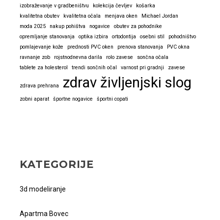
izobraževanje v gradbeništvu
kolekcija čevljev
košarka
kvalitetna obutev
kvalitetna očala
menjava oken
Michael Jordan
moda 2025
nakup pohištva
nogavice
obutev za pohodnike
opremljanje stanovanja
optika izbira
ortodontija
osebni stil
pohodništvo
pomlajevanje kože
prednosti PVC oken
prenova stanovanja
PVC okna
ravnanje zob
rojstnodnevna darila
rolo zavese
sončna očala
tablete za holesterol
trendi sončnih očal
varnost pri gradnji
zavese
zdrav življenjski slog
zdrava prehrana
zobni aparat
športne nogavice
športni copati
KATEGORIJE
3d modeliranje
Apartma Bovec