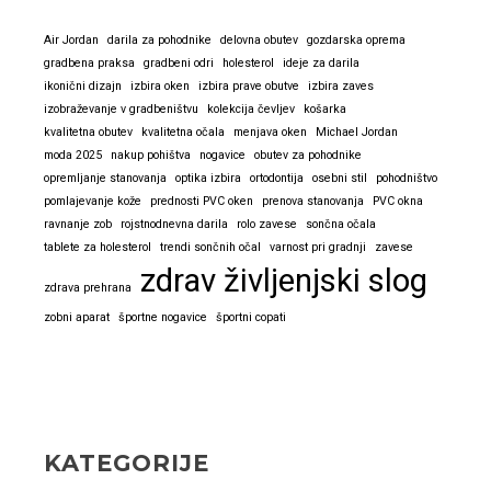
Air Jordan
darila za pohodnike
delovna obutev
gozdarska oprema
gradbena praksa
gradbeni odri
holesterol
ideje za darila
ikonični dizajn
izbira oken
izbira prave obutve
izbira zaves
izobraževanje v gradbeništvu
kolekcija čevljev
košarka
kvalitetna obutev
kvalitetna očala
menjava oken
Michael Jordan
moda 2025
nakup pohištva
nogavice
obutev za pohodnike
opremljanje stanovanja
optika izbira
ortodontija
osebni stil
pohodništvo
pomlajevanje kože
prednosti PVC oken
prenova stanovanja
PVC okna
ravnanje zob
rojstnodnevna darila
rolo zavese
sončna očala
tablete za holesterol
trendi sončnih očal
varnost pri gradnji
zavese
zdrav življenjski slog
zdrava prehrana
zobni aparat
športne nogavice
športni copati
KATEGORIJE