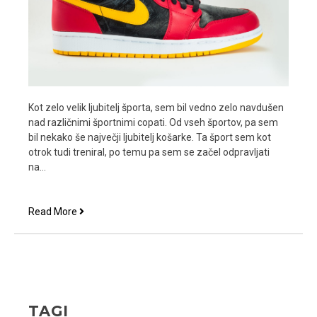
Kot zelo velik ljubitelj športa, sem bil vedno zelo navdušen
nad različnimi športnimi copati. Od vseh športov, pa sem
bil nekako še največji ljubitelj košarke. Ta šport sem kot
otrok tudi treniral, po temu pa sem se začel odpravljati
na…
Air
Read More
Jordan
čevlji
so
mi
bili
vedno
TAGI
všeč