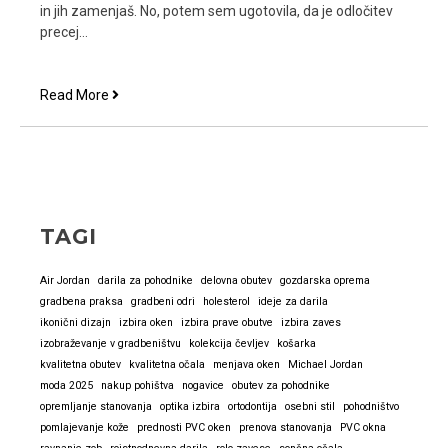
in jih zamenjaš. No, potem sem ugotovila, da je odločitev
precej…
Zdaj
Read More
se
več
ne
sprašujem,
če
so
TAGI
PVC
okna
Air Jordan
darila za pohodnike
delovna obutev
gozdarska oprema
prava
gradbena praksa
gradbeni odri
holesterol
ideje za darila
izbira.
ikonični dizajn
izbira oken
izbira prave obutve
izbira zaves
Preprosto
izobraževanje v gradbeništvu
kolekcija čevljev
košarka
vem.
kvalitetna obutev
kvalitetna očala
menjava oken
Michael Jordan
moda 2025
nakup pohištva
nogavice
obutev za pohodnike
opremljanje stanovanja
optika izbira
ortodontija
osebni stil
pohodništvo
pomlajevanje kože
prednosti PVC oken
prenova stanovanja
PVC okna