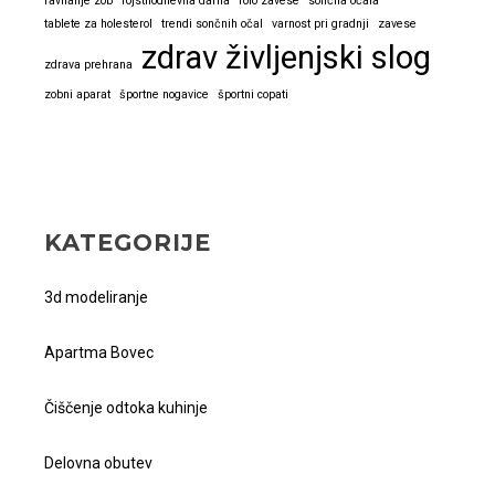
ravnanje zob
rojstnodnevna darila
rolo zavese
sončna očala
tablete za holesterol
trendi sončnih očal
varnost pri gradnji
zavese
zdrav življenjski slog
zdrava prehrana
zobni aparat
športne nogavice
športni copati
KATEGORIJE
3d modeliranje
Apartma Bovec
Čiščenje odtoka kuhinje
Delovna obutev