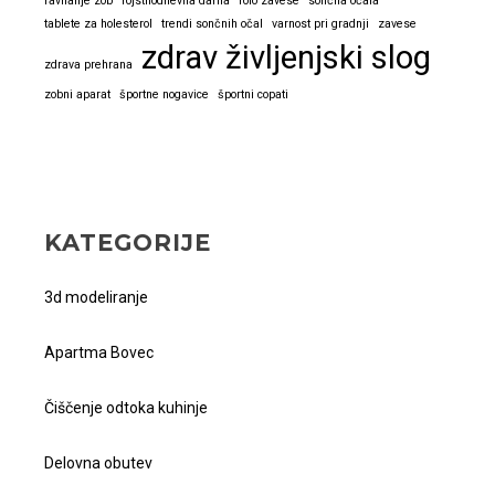
ravnanje zob
rojstnodnevna darila
rolo zavese
sončna očala
tablete za holesterol
trendi sončnih očal
varnost pri gradnji
zavese
zdrav življenjski slog
zdrava prehrana
zobni aparat
športne nogavice
športni copati
KATEGORIJE
3d modeliranje
Apartma Bovec
Čiščenje odtoka kuhinje
Delovna obutev