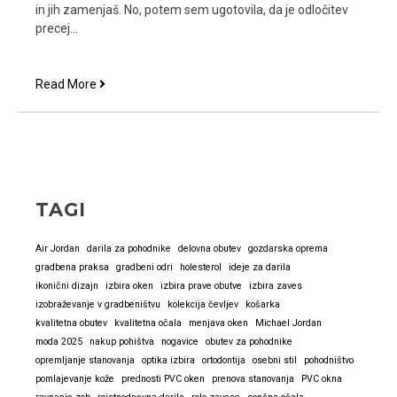
in jih zamenjaš. No, potem sem ugotovila, da je odločitev
precej…
Zdaj
Read More
se
več
ne
sprašujem,
če
so
TAGI
PVC
okna
Air Jordan
darila za pohodnike
delovna obutev
gozdarska oprema
prava
gradbena praksa
gradbeni odri
holesterol
ideje za darila
izbira.
ikonični dizajn
izbira oken
izbira prave obutve
izbira zaves
Preprosto
izobraževanje v gradbeništvu
kolekcija čevljev
košarka
vem.
kvalitetna obutev
kvalitetna očala
menjava oken
Michael Jordan
moda 2025
nakup pohištva
nogavice
obutev za pohodnike
opremljanje stanovanja
optika izbira
ortodontija
osebni stil
pohodništvo
pomlajevanje kože
prednosti PVC oken
prenova stanovanja
PVC okna