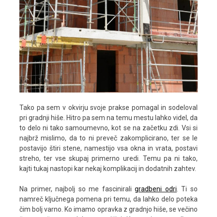
Tako pa sem v okvirju svoje prakse pomagal in sodeloval
pri gradnji hiše. Hitro pa sem na temu mestu lahko videl, da
to delo ni tako samoumevno, kot se na začetku zdi. Vsi si
najbrž mislimo, da to ni preveč zakomplicirano, ter se le
postavijo štiri stene, namestijo vsa okna in vrata, postavi
streho, ter vse skupaj primerno uredi. Temu pa ni tako,
kajti tukaj nastopi kar nekaj komplikacij in dodatnih zahtev.
Na primer, najbolj so me fascinirali
gradbeni odri
. Ti so
namreč ključnega pomena pri temu, da lahko delo poteka
čim bolj varno. Ko imamo opravka z gradnjo hiše, se večino