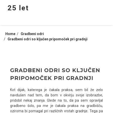
Skip
25 let
to
content
Home
Gradbeni odri
Gradbeni odri so ključen pripomoček pri gradnji
GRADBENI ODRI SO KLJUČEN
PRIPOMOČEK PRI GRADNJI
Kot dijak, katerega je čakala praksa, sem bil že zelo
navdušen nad tem, da bom v okvirju svoje izobrazbe,
pridobil nekaj znanja. Glede na to, da pa sem opravljal
gradbeno šolo, pa me je čakala praksa na gradbišču,
oziroma bi pomagal pri različnih vrstah gradnje. Tega pa