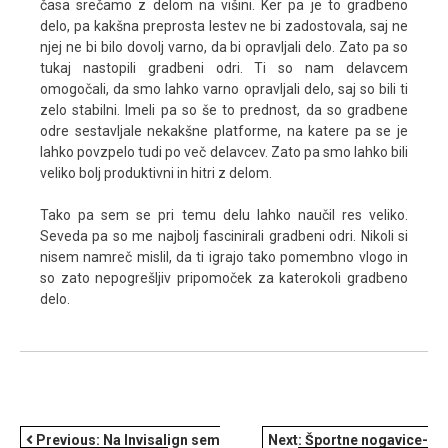
časa srečamo z delom na višini. Ker pa je to gradbeno
delo, pa kakšna preprosta lestev ne bi zadostovala, saj ne
njej ne bi bilo dovolj varno, da bi opravljali delo. Zato pa so
tukaj nastopili gradbeni odri. Ti so nam delavcem
omogočali, da smo lahko varno opravljali delo, saj so bili ti
zelo stabilni. Imeli pa so še to prednost, da so gradbene
odre sestavljale nekakšne platforme, na katere pa se je
lahko povzpelo tudi po več delavcev. Zato pa smo lahko bili
veliko bolj produktivni in hitri z delom.
Tako pa sem se pri temu delu lahko naučil res veliko.
Seveda pa so me najbolj fascinirali gradbeni odri. Nikoli si
nisem namreč mislil, da ti igrajo tako pomembno vlogo in
so zato nepogrešljiv pripomoček za katerokoli gradbeno
delo.
NAVIGACIJA
Previous:
Na Invisalign sem
Next:
Športne nogavice-