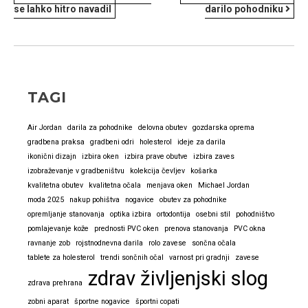
se lahko hitro navadil
darilo pohodniku
PRISPEVKA
TAGI
Air Jordan
darila za pohodnike
delovna obutev
gozdarska oprema
gradbena praksa
gradbeni odri
holesterol
ideje za darila
ikonični dizajn
izbira oken
izbira prave obutve
izbira zaves
izobraževanje v gradbeništvu
kolekcija čevljev
košarka
kvalitetna obutev
kvalitetna očala
menjava oken
Michael Jordan
moda 2025
nakup pohištva
nogavice
obutev za pohodnike
opremljanje stanovanja
optika izbira
ortodontija
osebni stil
pohodništvo
pomlajevanje kože
prednosti PVC oken
prenova stanovanja
PVC okna
ravnanje zob
rojstnodnevna darila
rolo zavese
sončna očala
tablete za holesterol
trendi sončnih očal
varnost pri gradnji
zavese
zdrav življenjski slog
zdrava prehrana
zobni aparat
športne nogavice
športni copati