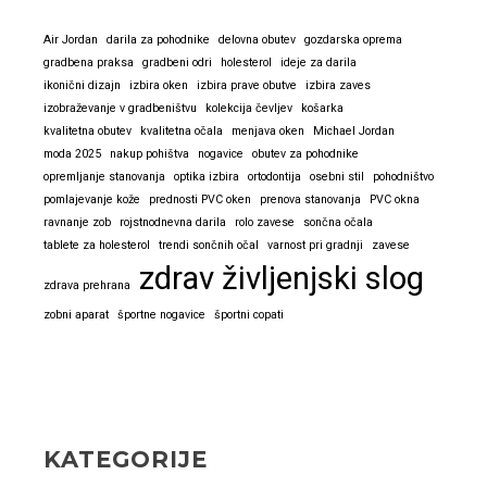
Air Jordan
darila za pohodnike
delovna obutev
gozdarska oprema
gradbena praksa
gradbeni odri
holesterol
ideje za darila
ikonični dizajn
izbira oken
izbira prave obutve
izbira zaves
izobraževanje v gradbeništvu
kolekcija čevljev
košarka
kvalitetna obutev
kvalitetna očala
menjava oken
Michael Jordan
moda 2025
nakup pohištva
nogavice
obutev za pohodnike
opremljanje stanovanja
optika izbira
ortodontija
osebni stil
pohodništvo
pomlajevanje kože
prednosti PVC oken
prenova stanovanja
PVC okna
ravnanje zob
rojstnodnevna darila
rolo zavese
sončna očala
tablete za holesterol
trendi sončnih očal
varnost pri gradnji
zavese
zdrav življenjski slog
zdrava prehrana
zobni aparat
športne nogavice
športni copati
KATEGORIJE