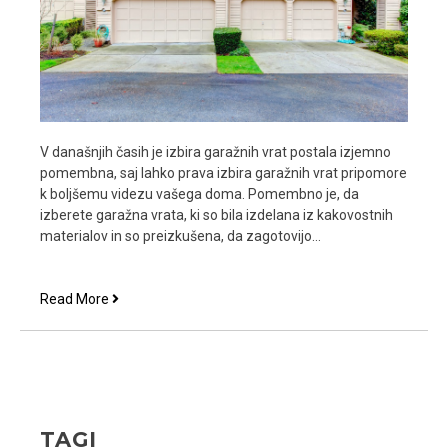
V današnjih časih je izbira garažnih vrat postala izjemno
pomembna, saj lahko prava izbira garažnih vrat pripomore
k boljšemu videzu vašega doma. Pomembno je, da
izberete garažna vrata, ki so bila izdelana iz kakovostnih
materialov in so preizkušena, da zagotovijo…
Nasveti
Read More
za
izbiro
garažnih
vrat
TAGI