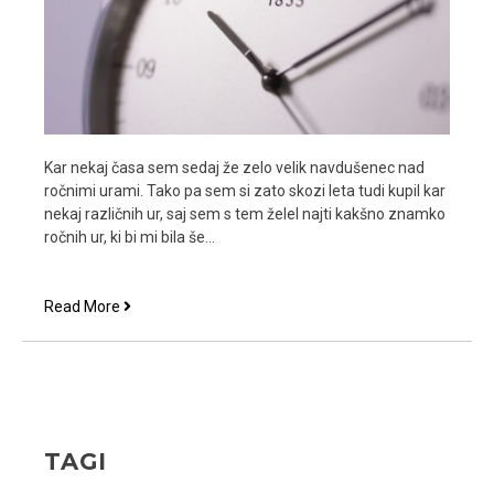
Kar nekaj časa sem sedaj že zelo velik navdušenec nad
ročnimi urami. Tako pa sem si zato skozi leta tudi kupil kar
nekaj različnih ur, saj sem s tem želel najti kakšno znamko
ročnih ur, ki bi mi bila še…
Tissot
Read More
ure
so
mi
bile
že
ob
TAGI
prvem
pogledu