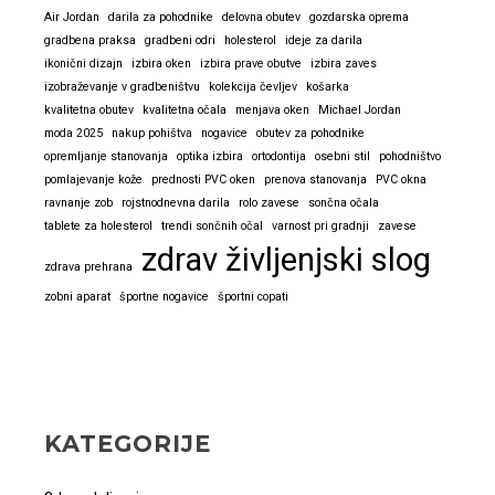
Air Jordan
darila za pohodnike
delovna obutev
gozdarska oprema
zelo
gradbena praksa
gradbeni odri
holesterol
ideje za darila
všeč
ikonični dizajn
izbira oken
izbira prave obutve
izbira zaves
izobraževanje v gradbeništvu
kolekcija čevljev
košarka
kvalitetna obutev
kvalitetna očala
menjava oken
Michael Jordan
moda 2025
nakup pohištva
nogavice
obutev za pohodnike
opremljanje stanovanja
optika izbira
ortodontija
osebni stil
pohodništvo
pomlajevanje kože
prednosti PVC oken
prenova stanovanja
PVC okna
ravnanje zob
rojstnodnevna darila
rolo zavese
sončna očala
tablete za holesterol
trendi sončnih očal
varnost pri gradnji
zavese
zdrav življenjski slog
zdrava prehrana
zobni aparat
športne nogavice
športni copati
KATEGORIJE