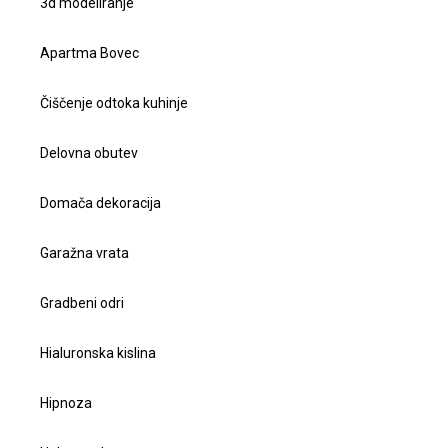
3d modeliranje
Apartma Bovec
Čiščenje odtoka kuhinje
Delovna obutev
Domača dekoracija
Garažna vrata
Gradbeni odri
Hialuronska kislina
Hipnoza