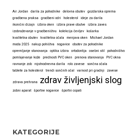
Air Jordan
darila za pohodnike
delovna obutev
gozdarska oprema
gradbena praksa
gradbeni odri
holesterol
ideje za darila
ikonični dizajn
izbira oken
izbira prave obutve
izbira zaves
izobraževanje v gradbeništvu
kolekcija čevljev
košarka
kvalitetna obutev
kvalitetna očala
menjava oken
Michael Jordan
moda 2025
nakup pohištva
nogavice
obutev za pohodnike
opremljanje stanovanja
optika izbira
ortodontija
osebni stil
pohodništvo
pomlajevanje kože
prednosti PVC oken
prenova stanovanja
PVC okna
ravnanje zob
rojstnodnevna darila
rolo zavese
sončna očala
tablete za holesterol
trendi sončnih očal
varnost pri gradnji
zavese
zdrav življenjski slog
zdrava prehrana
zobni aparat
športne nogavice
športni copati
KATEGORIJE