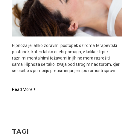
Hipnoza je lahko zdravilni postopek oziroma terapevtski
postopek, kateri lahko osebi pomaga, v kolikor trpi z
raznimi mentalnimi težavami in jih ne mora razrešiti
sama. Hipnoza se tako izvaja pod strogim nadzorom, kjer
se osebo s pomočjo preusmerjanjem pozornosti spravi…
Hipnoza
Read More
je
postopek
za
psihološko
zdravljenje
TAGI