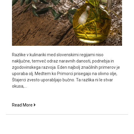
Razlike v kulinariki med slovenskimi regijami niso
naključne, temveč odraz naravnih danosti, podnebja in
zgodovinskega razvoja. Eden najbolj značilnih primerov je
uporaba olj. Medtem ko Primorci prisegajo na olivno olje,
Štajerci zvesto uporabljajo bučno. Ta razlika ni le stvar
okusa,…
Štajercem
Read More
olivno
olje
ne
diši