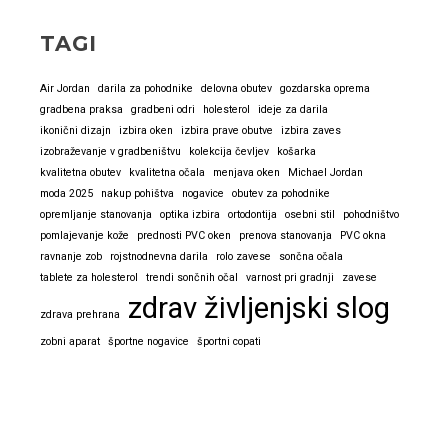
najbolje
in
TAGI
tudi
obratno
Air Jordan
darila za pohodnike
delovna obutev
gozdarska oprema
ne
gradbena praksa
gradbeni odri
holesterol
ideje za darila
ikonični dizajn
izbira oken
izbira prave obutve
izbira zaves
izobraževanje v gradbeništvu
kolekcija čevljev
košarka
kvalitetna obutev
kvalitetna očala
menjava oken
Michael Jordan
moda 2025
nakup pohištva
nogavice
obutev za pohodnike
opremljanje stanovanja
optika izbira
ortodontija
osebni stil
pohodništvo
pomlajevanje kože
prednosti PVC oken
prenova stanovanja
PVC okna
ravnanje zob
rojstnodnevna darila
rolo zavese
sončna očala
tablete za holesterol
trendi sončnih očal
varnost pri gradnji
zavese
zdrav življenjski slog
zdrava prehrana
zobni aparat
športne nogavice
športni copati