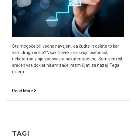
Ste mogoče bili vedno navajeni, da čutite in delate to kar
vam drugi rečejo? Vsak človek ima svojo osebnost,
nekateri so z njo zadovoljni, nekateri spet ne. Sam sem bil
srečen vse dokler nisem začel razmišljati za nazaj. Tega
nisem…
Prepoznaj
Read More
svoje
občutke-
osebna
rast
TAGI