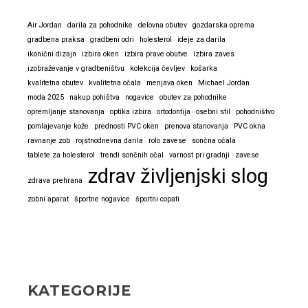
Air Jordan
darila za pohodnike
delovna obutev
gozdarska oprema
gradbena praksa
gradbeni odri
holesterol
ideje za darila
ikonični dizajn
izbira oken
izbira prave obutve
izbira zaves
izobraževanje v gradbeništvu
kolekcija čevljev
košarka
kvalitetna obutev
kvalitetna očala
menjava oken
Michael Jordan
moda 2025
nakup pohištva
nogavice
obutev za pohodnike
opremljanje stanovanja
optika izbira
ortodontija
osebni stil
pohodništvo
pomlajevanje kože
prednosti PVC oken
prenova stanovanja
PVC okna
ravnanje zob
rojstnodnevna darila
rolo zavese
sončna očala
tablete za holesterol
trendi sončnih očal
varnost pri gradnji
zavese
zdrav življenjski slog
zdrava prehrana
zobni aparat
športne nogavice
športni copati
KATEGORIJE